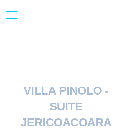
Skip
to
content
KABANA
HOTEL PREA
VILLA PINOLO -
SUITE
JERICOACOARA